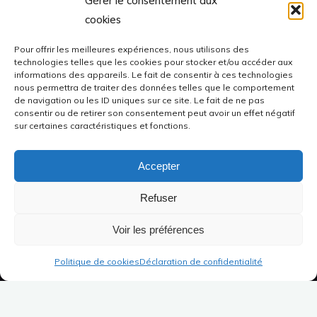
Gérer le consentement aux
cookies
Pour offrir les meilleures expériences, nous utilisons des
technologies telles que les cookies pour stocker et/ou accéder aux
informations des appareils. Le fait de consentir à ces technologies
nous permettra de traiter des données telles que le comportement
de navigation ou les ID uniques sur ce site. Le fait de ne pas
consentir ou de retirer son consentement peut avoir un effet négatif
sur certaines caractéristiques et fonctions.
Accepter
Refuser
Voir les préférences
Politique de cookies
Déclaration de confidentialité
Accueil
Articles
À propos
Formateur indépendant depuis 2020,
j’ai acquis au préalable