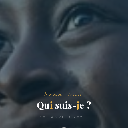
À propos
Articles
Q
u
i
i
s
u
i
s
-
j
e
?
10 JANVIER 2020